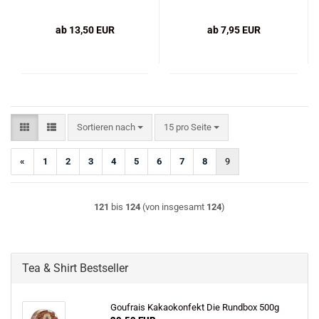
ab 13,50 EUR
ab 7,95 EUR
Sortieren nach
pro Seite
Sortieren nach
15 pro Seite
«
1
2
3
4
5
6
7
8
9
121
bis
124
(von insgesamt
124
)
Tea & Shirt Bestseller
Goufrais Kakaokonfekt Die Rundbox 500g