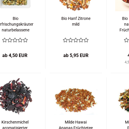
Bio
Bio Hanf Zitrone
Bio
rfrischungskräuter
mild
na
naturbelassene
Früc
Kräutermischung
ab 4,50 EUR
ab 5,95 EUR
4,
Kirschenmichel
Milde Hawai
Mi
aromatisierter
Ananas Früchtetee