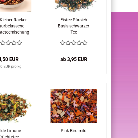
 Kleiner Racker
Eistee Pfirsich
turbelassene
Basis schwarzer
hteteemischung
Tee
4,50 EUR
ab 3,95 EUR
50 EUR pro kg
lde Limone
Pink Bird mild
Früchtetee