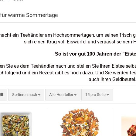
e für warme Sommertage
acht ein Teehändler am Hochsommertagen, um seinen frisch g
sich einen Krug voll Eiswürfel und verpasst seinem 
So ist vor gut 100 Jahren der "Eist
n Sie es dem Teehändler nach und stellen Sie Ihren Eistee selbs
chfolgend und ein Rezept gibt es noch dazu.
Und Sie werden fes
auch Ihren Geldbeutel
Sortieren nach
pro Seite
Sortieren nach
Alle Hersteller
15 pro Seite