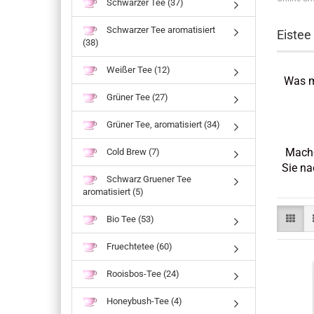
Schwarzer Tee (37)
Schwarzer Tee aromatisiert
Eiste
(38)
Weißer Tee (12)
Was m
Grüner Tee (27)
Grüner Tee, aromatisiert (34)
Cold Brew (7)
Mache
Sie na
Schwarz Gruener Tee
aromatisiert (5)
Bio Tee (53)
Fruechtetee (60)
Rooisbos-Tee (24)
Honeybush-Tee (4)