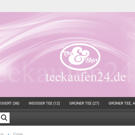
SIERT (38)
WEISSER TEE (12)
GRÜNER TEE (27)
GRÜNER TEE, A
Suche...
»
op
Eistee