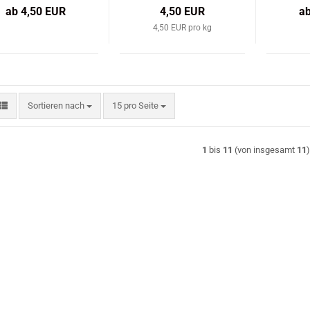
ab 4,50 EUR
4,50 EUR
a
4,50 EUR pro kg
Sortieren nach
pro Seite
Sortieren nach
15 pro Seite
1
bis
11
(von insgesamt
11