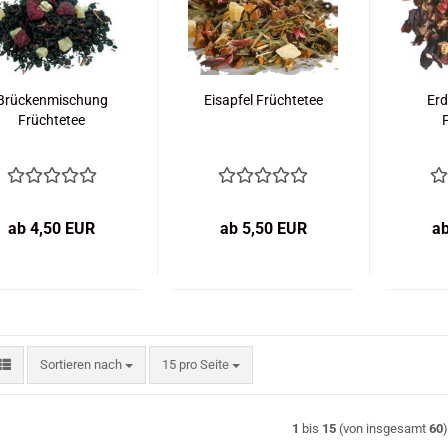
Brückenmischung
Eisapfel Früchtetee
Erd
Früchtetee
ab 4,50 EUR
ab 5,50 EUR
a
Sortieren nach
pro Seite
Sortieren nach
15 pro Seite
1
bis
15
(von insgesamt
60