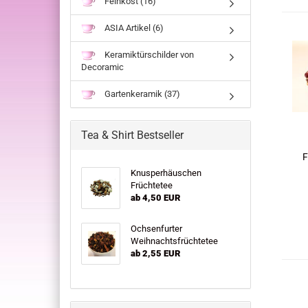
Feinkost (16)
ASIA Artikel (6)
Keramiktürschilder von
Decoramic
Gartenkeramik (37)
Tea & Shirt Bestseller
F
Knusperhäuschen
Früchtetee
ab 4,50 EUR
Ochsenfurter
Weihnachtsfrüchtetee
ab 2,55 EUR