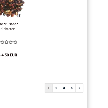
beer - Sahne
Früchtetee
b 4,50 EUR
1
2
3
4
»
)