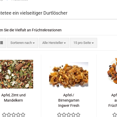
tetee ein vielseitiger Durtlöscher
n Sie die Vielfalt an Früchtekreationen
Sortieren nach
pro Seite
Sortieren nach
Alle Hersteller
15 pro Seite
Apfel, Zimt und
Apfel-/
Apf
Mandelkern
Birnengarten
a
Ingwer Fresh
Früc
Mandarine