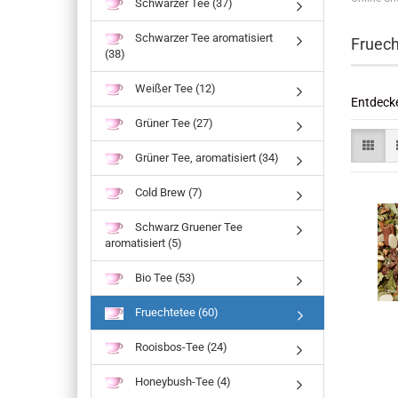
Schwarzer Tee (37)
Schwarzer Tee aromatisiert
Fruech
(38)
Weißer Tee (12)
Entdecke
Grüner Tee (27)
Grüner Tee, aromatisiert (34)
Cold Brew (7)
Schwarz Gruener Tee
aromatisiert (5)
Bio Tee (53)
Fruechtetee (60)
Rooisbos-Tee (24)
Honeybush-Tee (4)