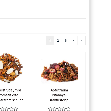
1
2
3
4
»
elstrudel, mild
Apfeltraum
romatisierte
Pitahaya-
hteteemischung
Kaktusfeige
Früchtetee