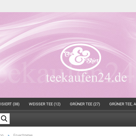
SIERT (38)
WEISSER TEE (12)
GRÜNER TEE (27)
GRÜNER TEE, A
Suche...
»
op
Fruechtetee