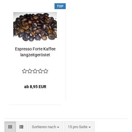
TOP
Espresso Forte Kaffee
langzeitgeröstet
ab 8,95 EUR
Sortieren nach
pro Seite
Sortieren nach
15 pro Seite