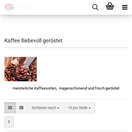
Kaffee lliebevoll geröstet
meisterliche Kaffeesorten, magenschonend und frisch geröstet
Sortieren nach
pro Seite
Sortieren nach
15 pro Seite
1