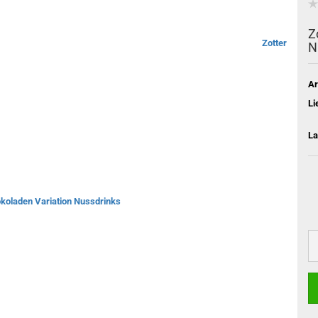
Z
Zotter
N
Ar
Li
La