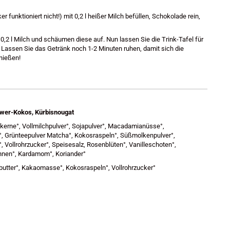
r funktioniert nicht!) mit 0,2 l heißer Milch befüllen, Schokolade rein,
 0,2 l Milch und schäumen diese auf. Nun lassen Sie die Trink-Tafel für
l. Lassen Sie das Getränk noch 1-2 Minuten ruhen, damit sich die
nießen!
gwer-Kokos, Kürbisnougat
kerne°, Vollmilchpulver°, Sojapulver°, Macadamianüsse°,
°, Grünteepulver Matcha°, Kokosraspeln°, Süßmolkenpulver°,
, Vollrohrzucker°, Speisesalz, Rosenblüten°, Vanilleschoten°,
bohnen°, Kardamom°, Koriander°
utter°, Kakaomasse°, Kokosraspeln°, Vollrohrzucker°