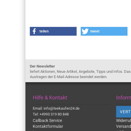
teilen
tweet
Der Newsletter
liefert Aktionen, Neue Artikel, Angebote, Tipps und Infos. Da
Austragen der E-Mail-Adresse beendet werden.
Hilfe & Kontakt
Infor
Email: info@teekaufen24.de
VERT
Tel: +4993 319 80 848
Callback Service
Widerru
Kontaktformular
Versand