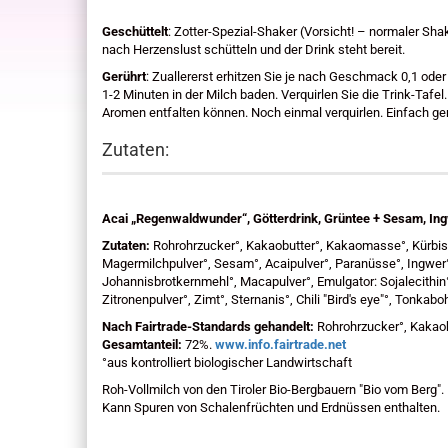
Geschüttelt
: Zotter-Spezial-Shaker (Vorsicht! – normaler Shake
nach Herzenslust schütteln und der Drink steht bereit.
Gerührt
: Zuallererst erhitzen Sie je nach Geschmack 0,1 oder
1-2 Minuten in der Milch baden. Verquirlen Sie die Trink-Tafe
Aromen entfalten können. Noch einmal verquirlen. Einfach ge
Zutaten:
Acai „Regenwaldwunder“, Götterdrink, Grüntee + Sesam, In
Zutaten:
Rohrohrzucker°, Kakaobutter°, Kakaomasse°, Kürbis
Magermilchpulver°, Sesam°, Acaipulver°, Paranüsse°, Ingwer
Johannisbrotkernmehl°, Macapulver°, Emulgator: Sojalecithin°
Zitronenpulver°, Zimt°, Sternanis°, Chili "Bird's eye"°, Tonka
Nach Fairtrade-Standards gehandelt:
Rohrohrzucker°, Kakaob
Gesamtanteil:
72%.
www.info.fairtrade.net
°aus kontrolliert biologischer Landwirtschaft
Roh-Vollmilch von den Tiroler Bio-Bergbauern "Bio vom Berg".
Kann Spuren von Schalenfrüchten und Erdnüssen enthalten.