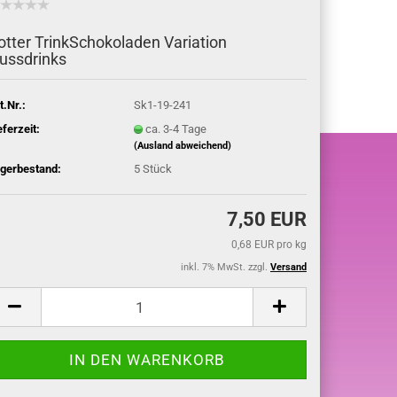
otter TrinkSchokoladen Variation
ussdrinks
t.Nr.:
Sk1-19-241
eferzeit:
ca. 3-4 Tage
(Ausland abweichend)
gerbestand:
5
Stück
7,50 EUR
0,68 EUR pro kg
inkl. 7% MwSt. zzgl.
Versand