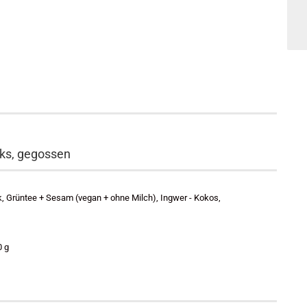
nks, gegossen
 Grüntee + Sesam (vegan + ohne Milch), Ingwer - Kokos,
0 g