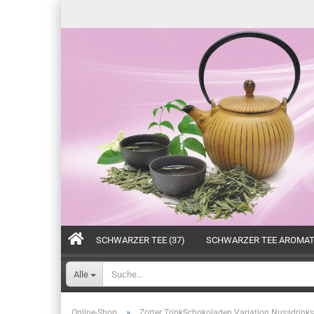
SCHWARZER TEE (37)
SCHWARZER TEE AROMATI
Alle
»
Online-Shop
Zotter TrinkSchokoladen Variation Nussdrinks