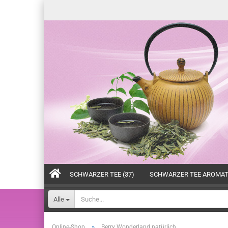
SCHWARZER TEE (37)
SCHWARZER TEE AROMATI
Alle
»
Online-Shop
Berry Wonderland natürlich