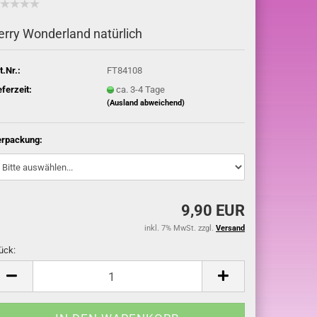
erry Wonderland natürlich
t.Nr.:
FT84108
eferzeit:
ca. 3-4 Tage
(Ausland abweichend)
rpackung:
9,90 EUR
inkl. 7% MwSt. zzgl.
Versand
ück:
ück