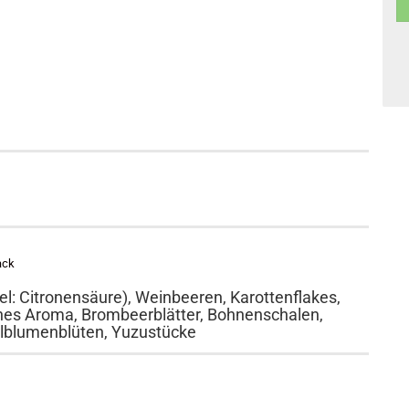
ack
l: Citronensäure), Weinbeeren, Karottenflakes,
ches Aroma, Brombeerblätter, Bohnenschalen,
elblumenblüten, Yuzustücke