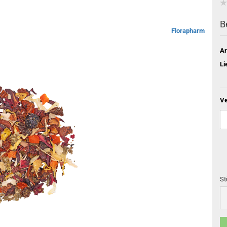
B
Florapharm
Ar
Li
Ve
St
St