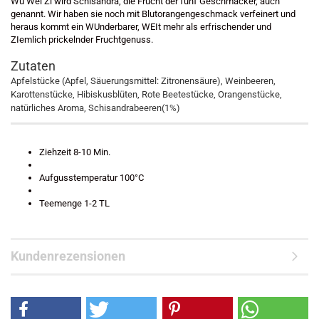
Wu Wei Zi wird Schisandra, die Frucht der fünf Geschmäcker, auch
genannt. Wir haben sie noch mit Blutorangengeschmack verfeinert und
heraus kommt ein WUnderbarer, WEIt mehr als erfrischender und
ZIemlich prickelnder Fruchtgenuss.
Zutaten
Apfelstücke (Apfel, Säuerungsmittel: Zitronensäure), Weinbeeren,
Karottenstücke, Hibiskusblüten, Rote Beetestücke, Orangenstücke,
natürliches Aroma, Schisandrabeeren(1%)
Ziehzeit 8-10 Min.
Aufgusstemperatur 100°C
Teemenge 1-2 TL
Kundenrezensionen