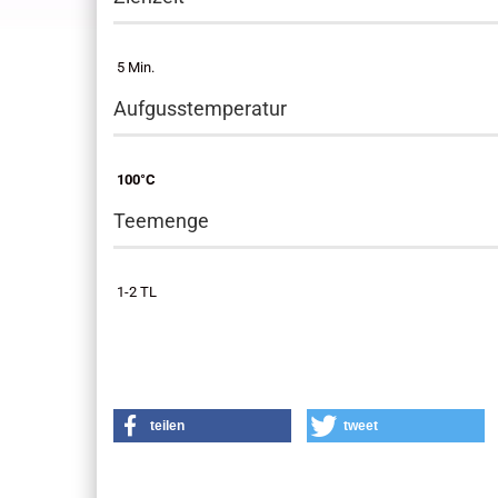
5 Min.
Aufgusstemperatur
100°C
Teemenge
1-2 TL
teilen
tweet