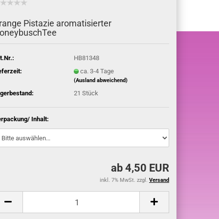
range Pistazie aromatisierter
oneybuschTee
t.Nr.:
HB81348
eferzeit:
ca. 3-4 Tage
(Ausland abweichend)
gerbestand:
21
Stück
rpackung/ Inhalt:
ab 4,50 EUR
inkl. 7% MwSt. zzgl.
Versand