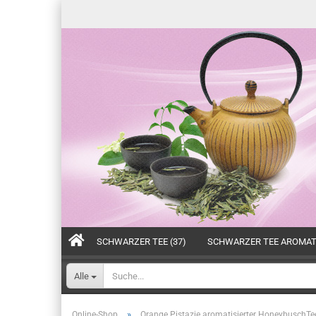
SCHWARZER TEE (37)
SCHWARZER TEE AROMATI
Alle
»
Online-Shop
Orange Pistazie aromatisierter HoneybuschTe