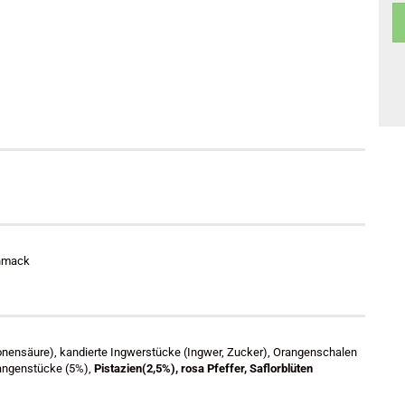
chmack
ronensäure), kandierte Ingwerstücke (Ingwer, Zucker), Orangenschalen
rangenstücke (5%),
Pistazien
(2,5%), rosa Pfeffer, Saflorblüten