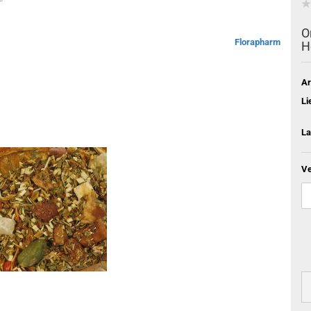
O
Florapharm
H
Ar
Li
La
Ve