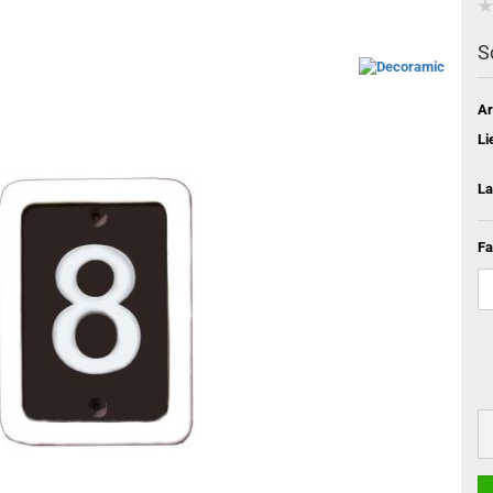
S
Ar
Li
La
Fa