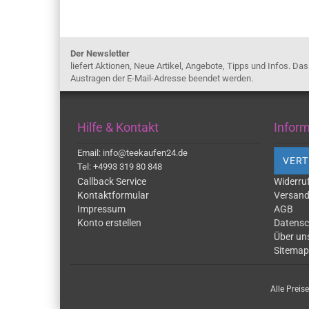
Der Newsletter
liefert Aktionen, Neue Artikel, Angebote, Tipps und Infos. Da
Austragen der E-Mail-Adresse beendet werden.
Hilfe & Kontakt
Infor
Email: info@teekaufen24.de
VERT
Tel: +4993 319 80 848
Callback Service
Widerru
Kontaktformular
Versand
Impressum
AGB
Konto erstellen
Datensc
Über un
Sitemap
Alle Preis