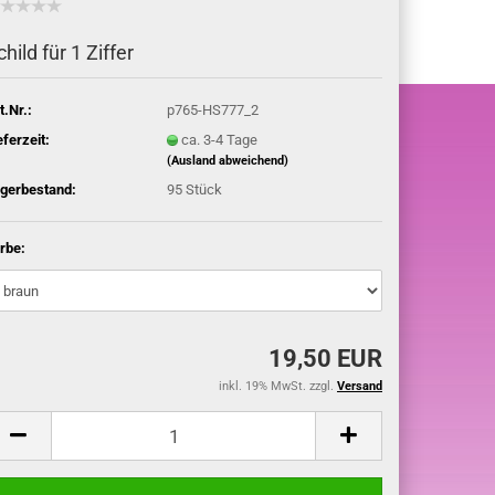
child für 1 Ziffer
t.Nr.:
p765-HS777_2
eferzeit:
ca. 3-4 Tage
(Ausland abweichend)
gerbestand:
95
Stück
rbe:
19,50 EUR
inkl. 19% MwSt. zzgl.
Versand