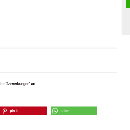
nter "Anmerkungen" an
pin it
teilen