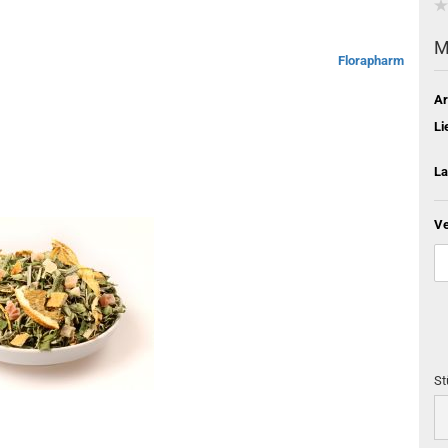
M
Florapharm
Ar
Li
La
Ve
St
St