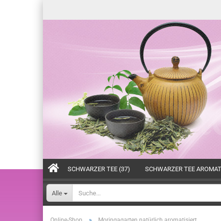
SCHWARZER TEE (37)
SCHWARZER TEE AROMATI
Alle
»
Online-Shop
Moringagarten natürlich aromatisiert