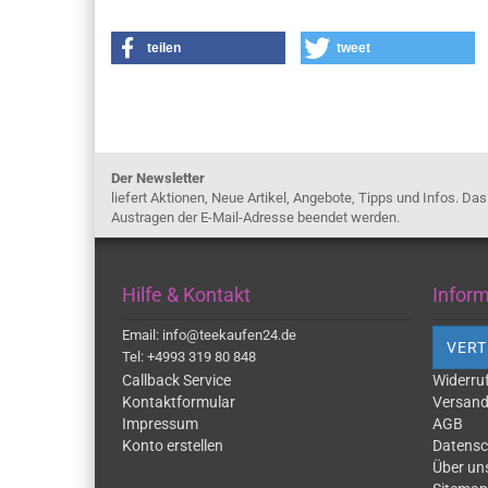
teilen
tweet
Der Newsletter
liefert Aktionen, Neue Artikel, Angebote, Tipps und Infos. Da
Austragen der E-Mail-Adresse beendet werden.
Hilfe & Kontakt
Infor
Email: info@teekaufen24.de
VERT
Tel: +4993 319 80 848
Callback Service
Widerru
Kontaktformular
Versand
Impressum
AGB
Konto erstellen
Datensc
Über un