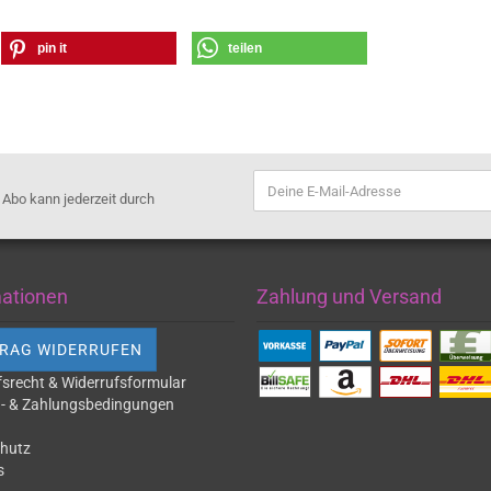
pin it
teilen
s Abo kann jederzeit durch
mationen
Zahlung und Versand
RAG WIDERRUFEN
fsrecht & Widerrufsformular
- & Zahlungsbedingungen
hutz
s