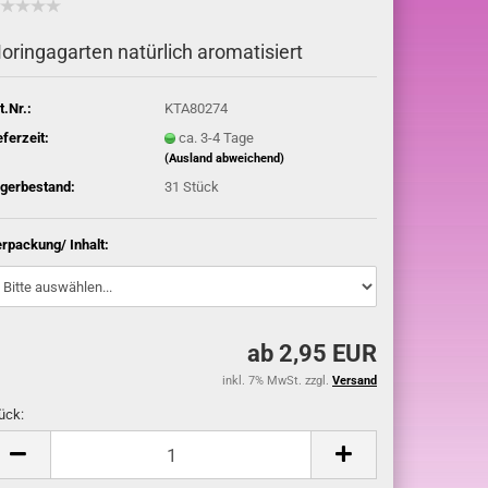
oringagarten natürlich aromatisiert
t.Nr.:
KTA80274
eferzeit:
ca. 3-4 Tage
(Ausland abweichend)
gerbestand:
31
Stück
rpackung/ Inhalt:
ab 2,95 EUR
inkl. 7% MwSt. zzgl.
Versand
ück:
ück