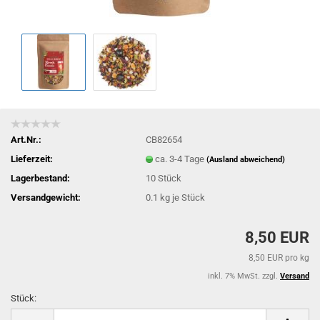
Art.Nr.:
CB82654
Lieferzeit:
ca. 3-4 Tage
(Ausland abweichend)
Lagerbestand:
10
Stück
Versandgewicht:
0.1
kg je Stück
8,50 EUR
8,50 EUR pro kg
inkl. 7% MwSt. zzgl.
Versand
Stück:
Stück