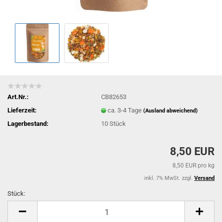
Art.Nr.:
CB82653
Lieferzeit:
ca. 3-4 Tage
(Ausland abweichend)
Lagerbestand:
10
Stück
8,50 EUR
8,50 EUR pro kg
inkl. 7% MwSt. zzgl.
Versand
Stück:
Stück